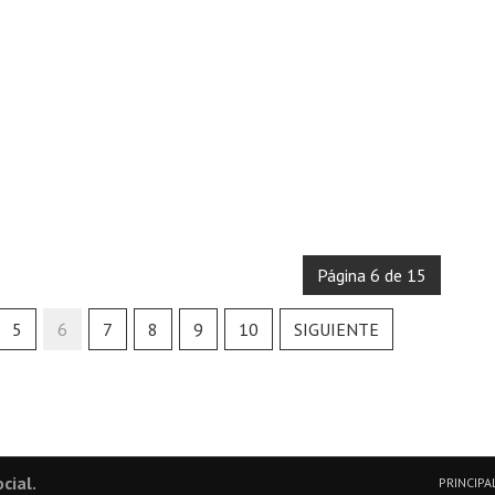
Página 6 de 15
5
6
7
8
9
10
SIGUIENTE
cial.
PRINCIPA