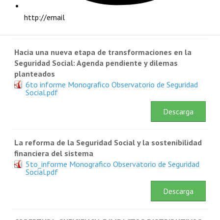
7mo_Informe_Monografico_Observatorio_Seguridad_Social
NOTICIAS
http://email
Descarga
INFORMES
Hacia una nueva etapa de transformaciones en la
INVESTIGACIONES
Seguridad Social: Agenda pendiente y dilemas
planteados
6to informe Monografico Observatorio de Seguridad
Social.pdf
Descarga
La reforma de la Seguridad Social y la sostenibilidad
financiera del sistema
5to_informe Monografico Observatorio de Seguridad
Social.pdf
Descarga