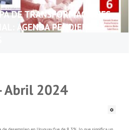
APA DE TRANSFORMACIONES
IAL: AGENDA PENDIENTE Y
S
- Abril 2024
a de desempleo en Uruguay fue de 8,3%, lo que significa un