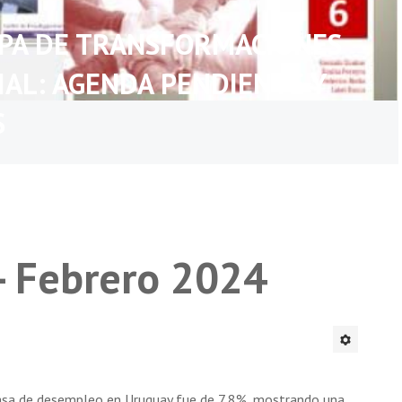
APA DE TRANSFORMACIONES
IAL: AGENDA PENDIENTE Y
S
- Febrero 2024
tasa de desempleo en Uruguay fue de 7,8%, mostrando una